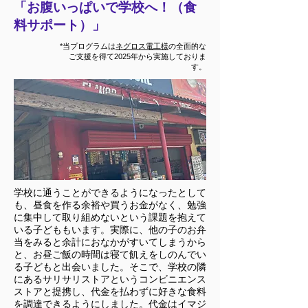
「お腹いっぱいで学校へ！（食
料サポート）」
*当プログラムは
ネグロス電工様
の全面的な
ご支援を得て2025年から実施しておりま
す。
学校に通うことができるようになったとして
も、昼食を作る余裕や買うお金がなく、勉強
に集中して取り組めないという課題を抱えて
いる子どももいます。実際に、他の子のお弁
当をみると余計におなかがすいてしまうから
と、お昼ご飯の時間は寝て飢えをしのんでい
る子どもと出会いました。そこで、学校の隣
にあるサリサリストアというコンビニエンス
ストアと提携し、代金を払わずに好きな食料
を調達できるようにしました。代金はイマジ