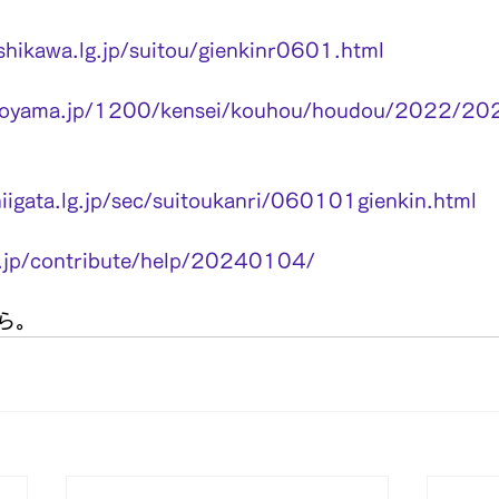
shikawa.lg.jp/suitou/gienkinr0601.html
.toyama.jp/1200/kensei/kouhou/houdou/2022/2
iigata.lg.jp/sec/suitoukanri/060101gienkin.html
r.jp/contribute/help/20240104/
ら。